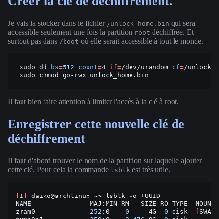
Créer la clé de déchiffrement.
Je vais la stocker dans le fichier
qui sera
/unlock_home.bin
accessible seulement une fois la partition
déchiffrée. Et
root
surtout pas dans
où elle serait accessible à tout le monde.
/boot
sudo
dd
bs
=
512
count
=
4
if
=
/dev/urandom
of
=
sudo
chmod
go-rwx
Il faut bien faire attention à limiter l'accès à la clé à root.
Enregistrer cette nouvelle clé de
déchiffrement
Il faut d'abord trouver le nom de la partition sur laquelle ajouter
cette clé. Pour cela la commande
est très utile.
lsblk
[
I
]
daiko@archlinux
~>
lsblk
-o
+UUID

NAME
MAJ:MIN
RM
SIZE
RO
TYPE
MOUNTP
zram0
252
:0
0
4G
0
disk
[
SWAP
]