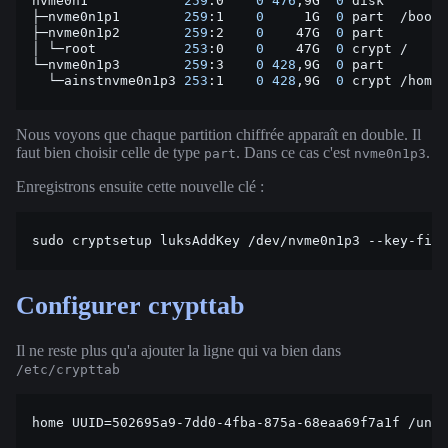
nvme0n1
259
:0
0
476
,9G
0
disk
├─nvme0n1p1
259
:1
0
1G
0
part
/boot

├─nvme0n1p2
259
:2
0
47G
0
part
│
└─root
253
:0
0
47G
0
crypt
/

└─nvme0n1p3
259
:3
0
428
,9G
0
part
└─ainstnvme0n1p3
253
:1
0
428
,9G
0
crypt
Nous voyons que chaque partition chiffrée apparaît en double. Il
faut bien choisir celle de type
. Dans ce cas c'est
.
part
nvme0n1p3
Enregistrons ensuite cette nouvelle clé :
sudo
cryptsetup
luksAddKey
/dev/nvme0n1p3
--key-file
Configurer crypttab
Il ne reste plus qu'a ajouter la ligne qui va bien dans
/etc/crypttab