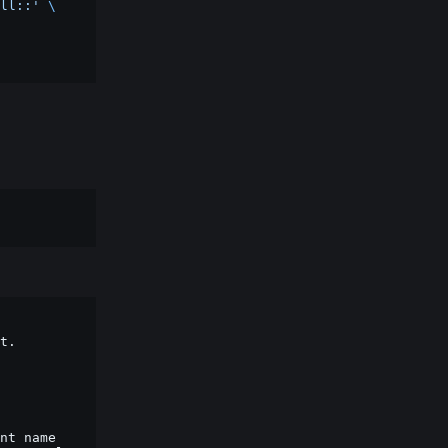
ll::'
\
t.

nt
name
