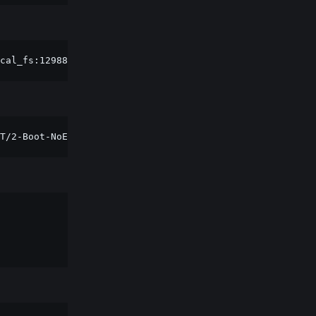
cal_fs:12988432d-12998591d::
'ubuntu-24.04.4-desktop-amd6
T/2-Boot-NoEmul.img
\