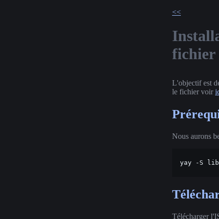
<<
Instal
fichier
L'objectif est 
le fichier voir
i
Prérequ
Nous aurons bes
yay
-S
lib
Téléchar
Télécharger l'I