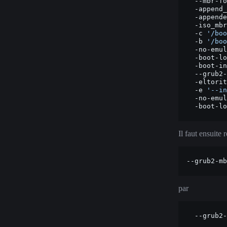
--mbr-fo
-append_
-appende
-iso_mbr
-c
'/boo
-b
'/boo
-no-emul
-boot-lo
-boot-in
--grub2-
-eltorit
-e
'--in
-no-emul
-boot-lo
Il faut ensuite 
--grub2-mb
par
--grub2-