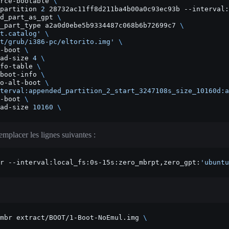
rce-bootable
\
partition
2
28732ac11ff8d211ba4b00a0c93ec93b
--interval:
d_part_as_gpt
\
_part_type
a2a0d0ebe5b9334487c068b6b72699c7
\
t.catalog'
\
t/grub/i386-pc/eltorito.img'
\
-boot
\
ad-size
4
\
fo-table
\
boot-info
\
o-alt-boot
\
terval:appended_partition_2_start_3247108s_size_10160d:a
-boot
\
ad-size
10160
\
remplacer les lignes suivantes :
r
--interval:local_fs:0s-15s:zero_mbrpt,zero_gpt:
'ubuntu
mbr
extract/BOOT/1-Boot-NoEmul.img
\