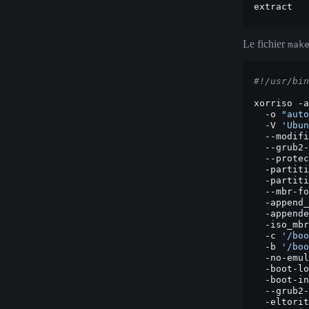
Le fichier
mak
#!/usr/bin
xorriso
-a
-o
"auto
-V
'Ubun
--modifi
--grub2-
--protec
-partiti
-partiti
--mbr-fo
-append_
-appende
-iso_mbr
-c
'/boo
-b
'/boo
-no-emul
-boot-lo
-boot-in
--grub2-
-eltorit