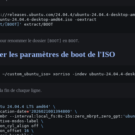
://releases.ubuntu.com/24.04.4/ubuntu-24.04.4-desktop-am
untu-24.04.4-desktop-amd64.iso
-oextract

t/[BOOT]'
pour renommer le dossier
en
.
[BOOT]
BOOT
r les paramètres de boot de l'ISO
~/custom_ubuntu_iso>
xorriso
-indev
ubuntu-24.04.4-desk
la fin de chaque ligne.
tu 24.04.4 LTS amd64'
\
cation-date
=
'2026021001394800'
\
mbr
--interval:local_fs:0s-15s:zero_mbrpt,zero_gpt:
'ubun
tive-msdos-label
\
on_cyl_align
off
\
on_offset
16
\