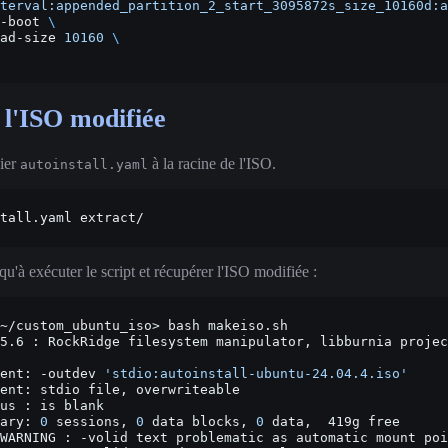
terval:appended_partition_2_start_3095872s_size_10160d:a
-boot
\
ad-size
10160
\
l'ISO modifiée
hier
à la racine de l'ISO.
autoinstall.yaml
tall.yaml
 qu'à exécuter le script et récupérer l'ISO modifiée :
~/custom_ubuntu_iso>
bash
makeiso.sh
5.6
:
RockRidge
filesystem
manipulator,
libburnia
projec
ent:
-outdev
'stdio:autoinstall-ubuntu-24.04.4.iso'
ent:
stdio
file,
overwriteable

us
:
is
blank

ary:
0
sessions,
0
data
blocks,
0
data,
419g
free

WARNING
:
-volid
text
problematic
as
automatic
mount
poi