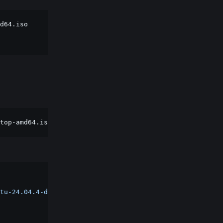
d64.iso

top-amd64.iso
-report_el_torito
as_mkisofs
>
tu-24.04.4-desktop-amd64.iso'
\