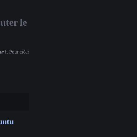
uter le
. Pour créer
aml
buntu