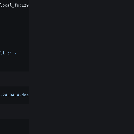
local_fs:12988432d-12998591d::
'ubuntu-24.04.4-desktop-am
ll::'
\
-24.04.4-desktop-amd64.iso'
\