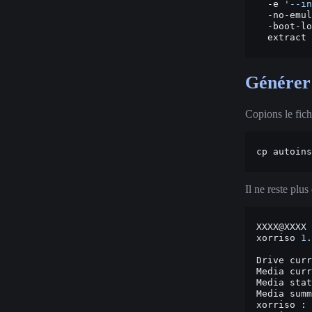
-e
'--in
-no-emul
-boot-lo
Générer 
Copions le fic
cp
autoins
Il ne reste plus
XXXX@XXXX
xorriso
1
.
Drive
curr
Media
curr
Media
stat
Media
summ
xorriso
: