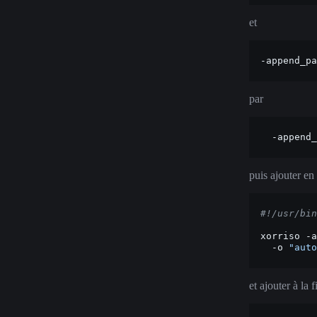
et
-append_pa
par
-append_
puis ajouter en 
#!/usr/bin
xorriso
-a
-o
"auto
et ajouter à la 