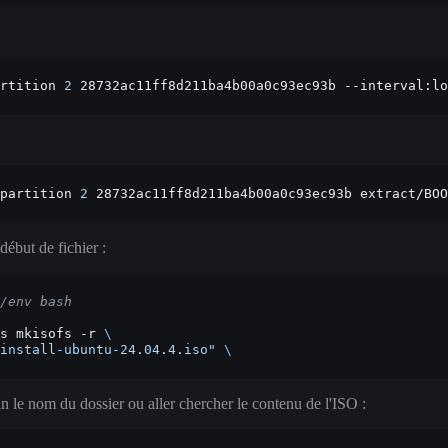
rtition
2
28732ac11ff8d211ba4b00a0c93ec93b
--interval:lo
partition
2
28732ac11ff8d211ba4b00a0c93ec93b
extract/BOO
début de fichier :
/env bash
s
mkisofs
-r
\
install-ubuntu-24.04.4.iso"
\
fin le nom du dossier ou aller chercher le contenu de l'ISO :