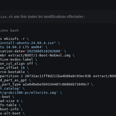
une fois toutes les modifications effectuées :
eiso.sh
/env bash
s
mkisofs
-r
\
install-ubuntu-24.04.4.iso"
\
tu 24.04.3 LTS amd64'
\
cation-date
=
'2025080518202600'
\
mbr
extract/BOOT/1-Boot-NoEmul.img
\
tive-msdos-label
\
on_cyl_align
off
\
on_offset
16
\
rce-bootable
\
partition
2
28732ac11ff8d211ba4b00a0c93ec93b
extract/BOO
d_part_as_gpt
\
_part_type
a2a0d0ebe5b9334487c068b6b72699c7
\
t.catalog'
\
t/grub/i386-pc/eltorito.img'
\
-boot
\
ad-size
4
\
fo-table
\
boot-info
\
o-alt-boot
\