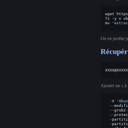
wget
https
7z
-y
x
ub
mv
'extrac
On en profite 
Récupére
XXXX@XXXXX
Ajouter un
à 
\
-V
'Ubun
--modifi
--grub2-
--protec
-partiti
-partiti